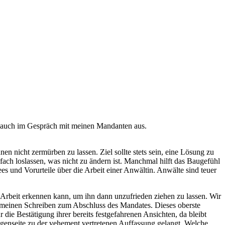
und auch im Gespräch mit meinen Mandanten aus.
n nicht zermürben zu lassen. Ziel sollte stets sein, eine Lösung zu
 loslassen, was nicht zu ändern ist. Manchmal hilft das Baugefühl
s und Vorurteile über die Arbeit einer Anwältin. Anwälte sind teuer
r Arbeit erkennen kann, um ihn dann unzufrieden ziehen zu lassen. Wir
er meinen Schreiben zum Abschluss des Mandates. Dieses oberste
ie Bestätigung ihrer bereits festgefahrenen Ansichten, da bleibt
Gegenseite zu der vehement vertretenen Auffassung gelangt. Welche
ls „ultima Ratio“, wie wir Jurist*innen sagen, ehrt uns einerseits –
e Stärke einer anwaltlichen Unterstützung liegt genau in diesem
u stellen und die richtigen Entscheidungen zu treffen. Sie hilft Ihnen
 beschreiben und die Weichen dafür stellen, dass Konflikte
en Mandanten helfen, ihre Angelegenheiten so zu regeln, dass