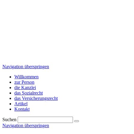
Navigation überspringen
Willkommen
zur Person
die Kanzlei
das Sozialrecht
das Versicherungsrecht
Artikel
Kontakt
Suchen
Navigation überspringen
Willkommen
zur Person
die Kanzlei
das Sozialrecht
das Versicherungsrecht
Artikel
Kontakt
„Mir geht es gut, ich kann nicht klagen!“