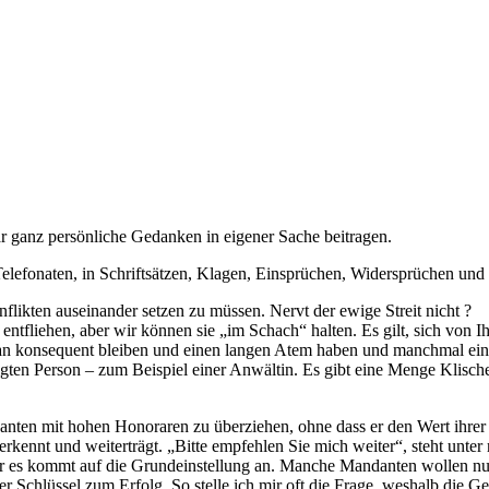
ar ganz persönliche Gedanken in eigener Sache beitragen.
 Telefonaten, in Schriftsätzen, Klagen, Einsprüchen, Widersprüchen 
likten auseinander setzen zu müssen. Nervt der ewige Streit nicht ?
tfliehen, aber wir können sie „im Schach“ halten. Es gilt, sich von Ihne
konsequent bleiben und einen langen Atem haben und manchmal einfach
gten Person – zum Beispiel einer Anwältin. Es gibt eine Menge Klischee
danten mit hohen Honoraren zu überziehen, ohne dass er den Wert ihre
erkennt und weiterträgt. „Bitte empfehlen Sie mich weiter“, steht unt
r es kommt auf die Grundeinstellung an. Manche Mandanten wollen nur d
er Schlüssel zum Erfolg. So stelle ich mir oft die Frage, weshalb die 
che Missverständnisse bestehen, die man ausräumen kann.
t und kein Ausweg mehr gesehen wird. Diese Rolle als Konfliktlöserin, a
 handfesten Konflikt kommt, damit unterbeleuchtet. Denn die eigentlich
nicht kennen! Ja, denn eine Anwältin hilft Ihnen, die richtigen Fragen z
ie wirklich wichtig sind. Sie kann die Risiken für bestimmte Konflikte
 dann sind sie ja schon da, sondern sie zu verhindern, indem wir unser