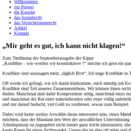
Zum Titelthema der Septemberausgabe der Kippe
„Konflikte – wie werden wir konstruktiver ?“ möchte ich gern ein pa
Konflikte sind sozusagen mein „täglich Brot“. Ich trage Konflikte in
Oft werde ich gefragt, wie ich damit klarkomme, mich ständig mit Konf
Konflikte sind Teil unseres Zusammenlebens. Wir können ihnen nicht en
finden. Manchmal sind dafür Kompromisse nötig, manchmal muss man 
und manchmal der Rat einer nahestehenden oder einer völlig unbeteili
und nur darauf bedacht, viel Geld zu verdienen, sowas zum Beispiel.
Dabei wird keine seriöse Anwältin daran interessiert sein, einen Man
möchten, dass der Mandant den Wert der anwaltlichen Unterstützung 
Arbeitsprinzip ist zugegeben nicht immer ganz leicht umzusetzen, abe
kaum Raum für einen Sichtwandel. Genau der ist aber oft nötig und d
Informationen lagen ihr vor? Welche Informationen fehlen ggf., wel
Oft wird ein Anwalt erst aufgesucht, wenn der Konflikt bereits besteh
andererseits wird unsere Kompetenz als Berater*In, bevor es zu einem
Feld. Achtung – Klischee – der Anwalt löst Probleme, die sie noch gar 
dabei, Ihre Energie und Bemühungen auf die Dinge zu konzentrieren, d
vermieden oder zumindest minimiert werden.
Unsere vordergründige Aufgabe ist es nicht, Konflikte zu lösen, denn